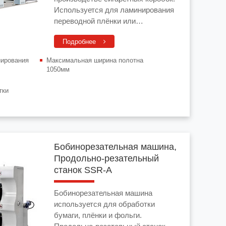
Используется для ламинирования
переводной плёнки или
металлизированной плёнки с
Подробнее
картоном, крафт-бумагой,
карточной бумагой, крафт-бумагой
нирования
Максимальная ширина полотна
и т. д.
1050мм
тки
Бобинорезательная машина,
Продольно-резательный
станок SSR-A
Бобинорезательная машина
используется для обработки
бумаги, плёнки и фольги.