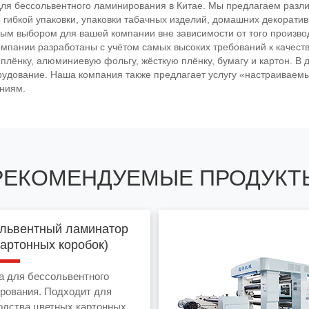
я бессольвентного ламинирования в Китае. Мы предлагаем разли
бкой упаковки, упаковки табачных изделий, домашних декоративн
м выбором для вашей компании вне зависимости от того производ
мпании разработаны с учётом самых высоких требований к качеств
плёнку, алюминиевую фольгу, жёсткую плёнку, бумагу и картон. В
удование. Наша компания также предлагает услугу «настраиваемы
ниям.
РЕКОМЕНДУЕМЫЕ ПРОДУКТ
львентный ламинатор
картонных коробок)
 для бессольвентного
рования. Подходит для
одства цветных картонных