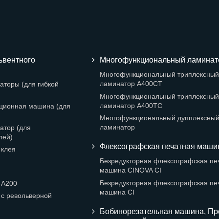
ьвентного
Многофункциональный ламинат
Многофункциональный триплексный
ламинатор A400CT
аторы (для гибкой
Многофункциональный триплексный
ламинатор A400TC
ционная машина (для
Многофункциональный дупплексны
ламинатор
атор (для
лей)
Флексографская печатная маши
 клея
Безредукторная флексографская пе
машина CINOVA CI
Безредукторная флексографская пе
 A200
машина CI
 с револьверной
Бобинорезательная машина, Пр