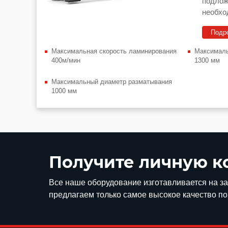
подлож
необхо
станда
Подр
ролико
Максимальная скорость ламинирования
Максималь
400м/мин
1300 мм
Максимальный диаметр разматывания
1000 мм
Получите личную к
Все наше оборудование изготавливается на з
предлагаем только самое высокое качество п