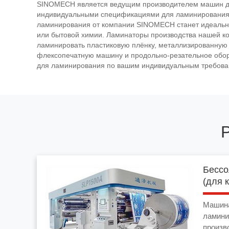
SINOMECH является ведущим производителем машин дл
индивидуальными спецификациями для ламинирования ги
ламинирования от компании SINOMECH станет идеальны
или бытовой химии. Ламинаторы производства нашей ко
ламинировать пластиковую плёнку, металлизированную 
флексопечатную машину и продольно-резательное обор
для ламинирования по вашим индивидуальным требова
Бессо
(для 
Машина
ламини
произв