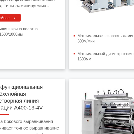
уемых
алов: картон+пленка,
обнее
+металлизированная пленка
ная ширина полотна
/1500/1800мм
Максимальная скорость лами
300м/мин
Максимальный диаметр размо
1600мм
офункциональная
ёхслойная
створная линия
ации A400-13-4V
а бокового выравнивания
чивает точное выравнивание