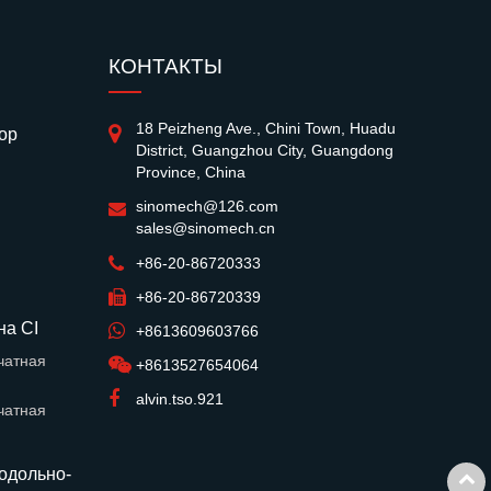
КОНТАКТЫ
18 Peizheng Ave., Chini Town, Huadu
ор
District, Guangzhou City, Guangdong
Province, China
sinomech@126.com
sales@sinomech.cn
+86-20-86720333
й
+86-20-86720339
на CI
+8613609603766
чатная
+8613527654064
alvin.tso.921
чатная
одольно-