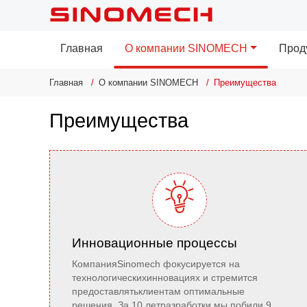
Главная
О компании SINOMECH
Прод
Главная
О компании SINOMECH
Преимущества
Преимущества

Инновационные процессы
КомпанияSinomech фокусируется на
технологическихинновациях и стремится
предоставлятьклиентам оптимальные
решения. За 10 летразработки мы побили 9