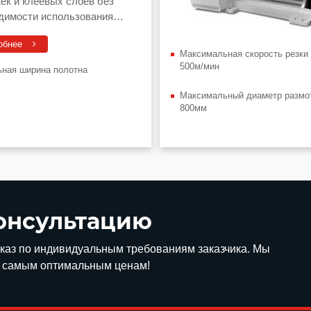
ек и клеевых слоёв без
димости использования
ртных направляющих
обнее
в.
Максимальная скорость резки
500м/мин
ная ширина полотна
Максимальный диаметр размо
800мм
онсультацию
аказ по индивидуальным требованиям заказчика. Мы
о самым оптимальным ценам!