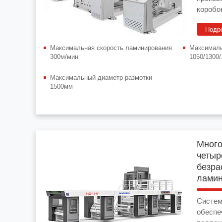
коробок; Типы ламинир
матери
Подр
картон
Максимальная скорость ламинирования
Максималь
300м/мин
1050/1300
Максимальный диаметр размотки
1500мм
Мног
четыр
безра
ламин
Систем
обеспе