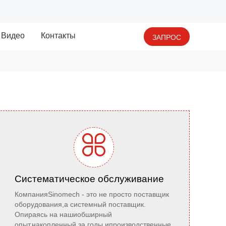
Видео
Контакты
ЗАПРОС

Систематическое обслуживание
КомпанияSinomech - это не просто поставщик
оборудования,а системный поставщик.
Опираясь на нашиобширный
опыт,накопленный за годы,ипроизводственные